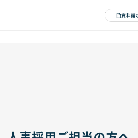
資料請
人
事
採
用
ご
担
当
の
方
へ