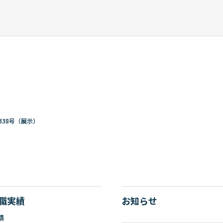
部
メールアドレス
6(6776)6775
tennoji-syusyoku@all-japan.ac
338号（展示）
職実績
お知らせ
績