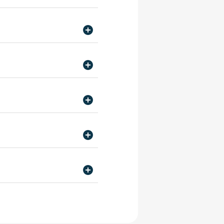
jp
校 キャリア支援部
p
ャリア支援部
.ac.jp
学校名古屋校/ 東京法律公務
専門学校 キャリア支援部
ャリア支援部
.jp
jp
学校/ 大阪法律公務員専門学
支援部
学校天王寺校/ 大阪法律公務
jp
門学校天王寺校 キャリア支援