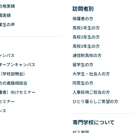
合格実績
訪問者別
職実績
保護者の方
業生の声
高校1年生の方
高校2年生の方
高校3年生の方
ャンパス
通信制高校の方
オープンキャンパス
留学生の方
（学校説明会）
大学生・社会人の方
めの進路相談会
同窓生の方
護者）向けセミナー
人事採用ご担当の方
セミナー
ひとり暮らしご希望の方
ンス
専門学校について
ゼミ学習