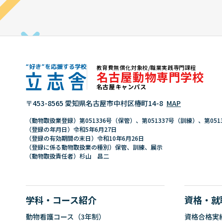
お問い合わせ
TEL：06(6776)6803 / FAX：0
教育費無償化対象校/職業実践専門課程
名古屋動物専門学校
名古屋キャンパス
"好き"を応援する学校 立志舎
〒453-8565 愛知県名古屋市中村区椿町14-8
MAP
（動物取扱業登録）第051336号（保管）、第051337号（訓練）、第051
（登録の年月日）令和5年6月27日
（登録の有効期間の末日）令和10年6月26日
（登録に係る動物取扱業の種別）保管、訓練、展示
（動物取扱責任者）杉山 昌二
学科・コース紹介
資格・就
動物看護コース（3年制）
資格合格実