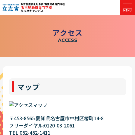
教育費無償化対象校/職業実践専門課程
名古屋動物専門学校
MENU
名古屋キャンパス
"好き"を応援する学校 立志舎
ア
ク
セ
ス
A
C
C
E
S
S
マップ
〒453-8565 愛知県名古屋市中村区椿町14-8
フリーダイヤル:0120-03-2061
TEL:052-452-1411