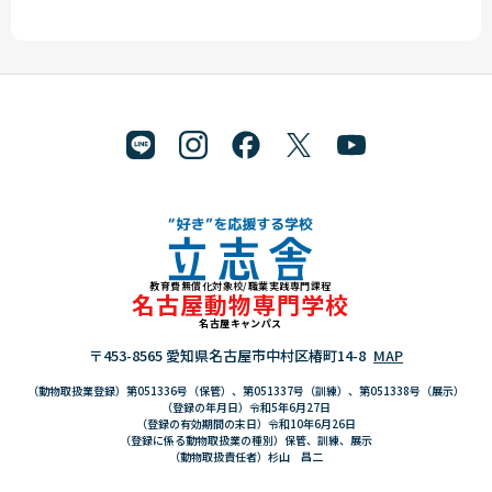
教育費無償化対象校/職業実践専門課程
"好き"を応援する学校 立志舎
名古屋動物専門学校
名古屋キャンパス
〒453-8565 愛知県名古屋市中村区椿町14-8
MAP
（動物取扱業登録）第051336号（保管）、第051337号（訓練）、第051338号（展示）
（登録の年月日）令和5年6月27日
（登録の有効期間の末日）令和10年6月26日
（登録に係る動物取扱業の種別）保管、訓練、展示
（動物取扱責任者）杉山 昌二