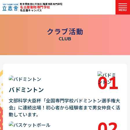
教育費無償化対象校/職業実践専門課程
名古屋動物専門学校
MENU
名古屋キャンパス
"好き"を応援する学校 立志舎
ク
ラ
ブ
活
動
C
L
U
B
バドミントン
文部科学大臣杯「全国専門学校バドミントン選手権大
会」に連続出場！初心者から経験者まで男女仲良く活
動しています。