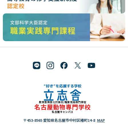
教育費無償化対象校/職業実践専門課程
"好き"を応援する学校 立志舎
名古屋動物専門学校
名古屋キャンパス
〒453-8565 愛知県名古屋市中村区椿町14-8
MAP