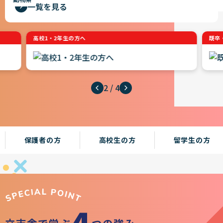
一覧を見る
高校1・2年生の方へ
既卒
2
/
4
保護者の方
高校生の方
留学生の方
4
立志舎で学ぶ
つの強み