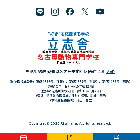
教育費無償化対象校/職業実践専門課程
"好き"を応援する学校 立志舎
名古屋動物専門学校
名古屋キャンパス
〒453-8565 愛知県名古屋市中村区椿町14-8
MAP
（動物取扱業登録）第051336号（保管）、第051337号（訓練）、第051338号（展示）
（登録の年月日）令和5年6月27日
（登録の有効期間の末日）令和10年6月26日
（登録に係る動物取扱業の種別）保管、訓練、展示
（動物取扱責任者）杉山 昌二
Copyright © 2026 Risshisha. All rights reserved.