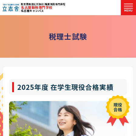
教育費無償化対象校/職業実践専門課程
名古屋動物専門学校
MENU
名古屋キャンパス
"好き"を応援する学校 立志舎
税
理
士
試
験
2025年度 在学生現役合格実績