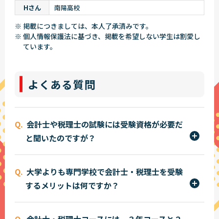
Hさん
南陽高校
※ 掲載につきましては、本人了承済みです。
※ 個人情報保護法に基づき、掲載を希望しない学生は割愛し
ています。
よくある質問
会計士や税理士の試験には受験資格が必要だ
と聞いたのですが？
会計士試験は受験資格を必要としませんので、誰
大学よりも専門学校で会計士・税理士を受験
でもチャレンジできます。税理士試験は会計科目
するメリットは何ですか？
（簿記論・財務諸表論）については受験資格を必
要としませんが、税法科目については日商簿記1級
本学では入学後、まず日商簿記1級および全経簿記
又は全経簿記上級合格が受験資格となります。ま
会計士・税理士コースには、３年コースと２