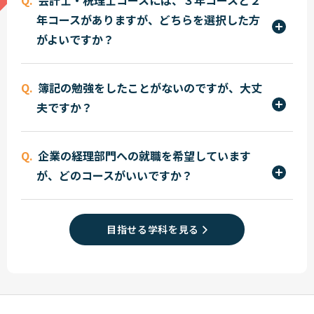
上級の取得をめざします。この検定に1年次に合格
た、本学の2年制以上の学科コースを卒業すると受
年コースがありますが、どちらを選択した方
すると税理士試験（税法科目）の受験資格を得る
験資格が与えられます。
がよいですか？
ばかりでなく、会計士試験の合格への近道にもな
っています。したがって大学生の現役合格は難しい
本学では会計士・税理士の現役合格者や最年少合
のが現状ですが、本学の学生から毎年のように現
簿記の勉強をしたことがないのですが、大丈
格、税理士５科目一括合格など短期合格のシステ
役合格者がでています。
夫ですか？
ムがあります。３年コースは受験機会が２回あり、
確実な合格をめざせます。また２年コースでも短期
大丈夫です。入学後、初歩から学習しますので安心
合格にチャレンジできます。
企業の経理部門への就職を希望しています
して下さい。毎年、簿記をはじめて勉強する人も
が、どのコースがいいですか？
たくさん入学しています。
会計ビジネスコースです。このコースでは、日商簿
記検定および全経簿記検定の取得をめざし、経
目指せる学科を見る
理・財務スタッフとして必要なパソコンリテラシ
ーの習得とあわせて、企業の経理部門で活躍でき
る知識や技能が習得できます。