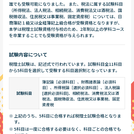
誰でも受験可能になりました。 また、税法に属する試験科目
（所得税法、法人税法、相続税法、消費税法又は酒税法、国
税徴収法、住民税又は事業税、固定資産税）については、日
商簿記１級又は全経簿記上級合格が受験資格となりますが、
本学は税理士試験資格付与校のため、2年制以上の学科コース
を卒業することでも受験資格が与えられます。
試験内容について
税理士試験は、記述式で行われています。試験科目全11科目
から5科目を選択して受験する科目選択制となっています。
簿記論［必須科目］、財務諸表論［必須科
目］、所得税論［選択必須科目］、法人税論
試験科目
[選択必須科目]、相続税法、消費税法又は酒
税法、国税徴収法、住民税又は事業税、固定
資産税
※ 上記のうち、5科目に合格すれば税理士試験合格となりま
す。
※ 5科目は一度に合格する必要はなく、科目ごとの合格でも