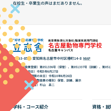
在校生・卒業生の声はまだありません。
教育費無償化対象校/職業実践専門課程
名古屋動物専門学校
名古屋キャンパス
"好き"を応援する学校 立志舎
〒453-8565 愛知県名古屋市中村区椿町14-8
MAP
（動物取扱業登録）第051336号（保管）、第051337号（訓練）、第051
（登録の年月日）令和5年6月27日
（登録の有効期間の末日）令和10年6月26日
（登録に係る動物取扱業の種別）保管、訓練、展示
（動物取扱責任者）杉山 昌二
学科・コース紹介
資格・就