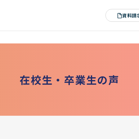
資料請
在
校
生
・
卒
業
生
の
声