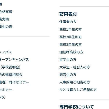
績
合格実績
訪問者別
職実績
保護者の方
業生の声
高校1年生の方
高校2年生の方
高校3年生の方
ャンパス
通信制高校の方
オープンキャンパス
留学生の方
（学校説明会）
大学生・社会人の方
めの進路相談会
同窓生の方
護者）向けセミナー
人事採用ご担当の方
セミナー
ひとり暮らしご希望の方
ンス
専門学校について