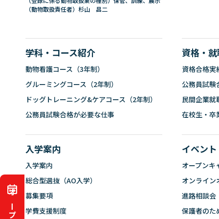
（登録に係る動物取扱業の種別）保管、訓練、展示
（動物取扱責任者）杉山 昌二
学科・コース紹介
資格・就
動物看護コース（3年制）
資格合格実
グルーミングコース（2年制）
公務員試験
ドッグトレーニング&ケアコース（2年制）
民間企業就
公務員試験合格が必要な仕事
在校生・卒
入学案内
イベント
入学案内
オープンキ
総合型選抜（AO入学）
オンライン
募集要項
進路相談会
学費支援制度
保護者のた