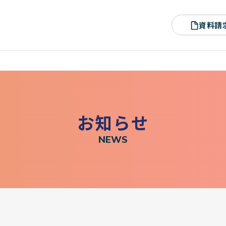
資料請
お
知
ら
せ
N
E
W
S